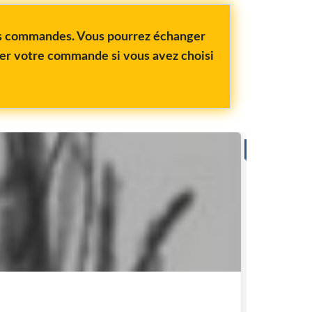
vos commandes. Vous pourrez échanger
rer votre commande si vous avez choisi
BOIS
Bière 
L