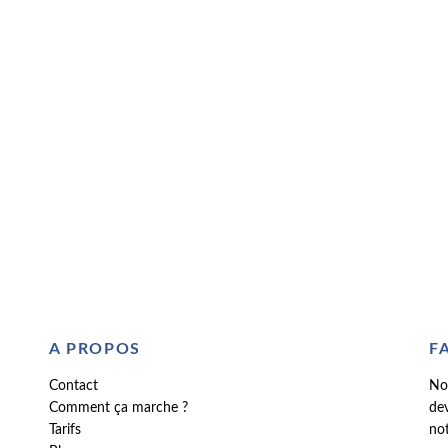
A PROPOS
F
Contact
No
Comment ça marche ?
dev
Tarifs
not