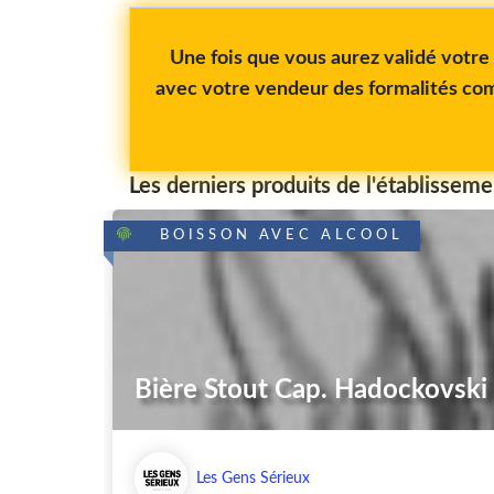
Une fois que vous aurez validé votr
avec votre vendeur des formalités com
Les derniers produits de l'établisseme
BOISSON AVEC ALCOOL
Bière Stout Cap. Hadockovski
Les Gens Sérieux