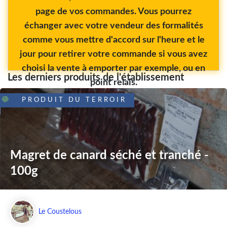
page de vos commandes. Vous pourrez
échanger avec votre vendeur des formalités
comme vous mettre d'accord sur l'heure et le
jour pour retirer votre commande si vous avez
choisi la vente à emporter par exemple, ou en
Les derniers produits de l'établissement
point relais.
PRODUIT DU TERROIR
Magret de canard séché et tranché -
100g
Le Coustelous