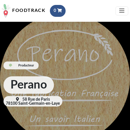
FOODTRACK
0
Producteur
Perano
58 Rue de Paris
78100 Saint-Germain-en-Laye