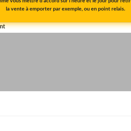
me vous mettre d'accord sur l'heure et le jour pour reti
la vente à emporter par exemple, ou en point relais.
nt