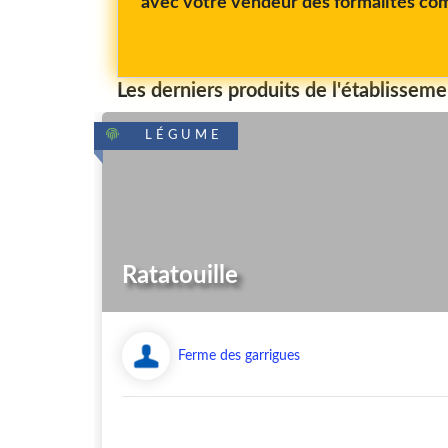
avec votre vendeur des formalités com
Les derniers produits de l'établisseme
LÉGUME
Ratatouille
Ferme des garrigues