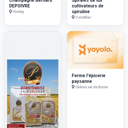
Champagne Bernard
Spirales de lux
DEPOIVRE
cultivateurs de
spiruline
Vindey
Condillac
Ferme l'épicerie
paysanne
Glières val de Borne