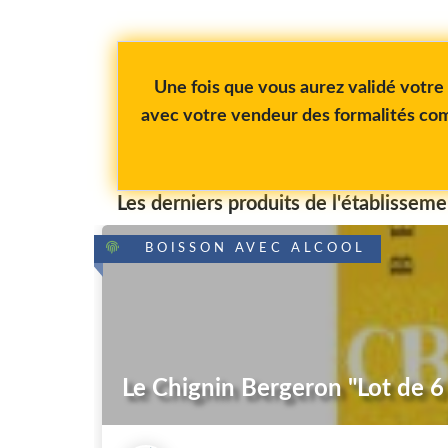
Une fois que vous aurez validé votr
avec votre vendeur des formalités com
Les derniers produits de l'établisseme
BOISSON AVEC ALCOOL
Le Chignin Bergeron "Lot de 6 