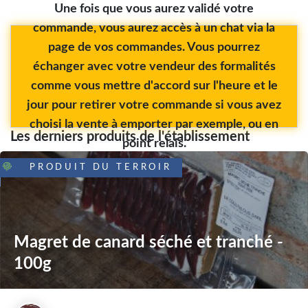
Une fois que vous aurez validé votre
commande, vous aurez accès à un chat via la
page de vos commandes. Vous pourrez
échanger avec votre vendeur des formalités
comme vous mettre d'accord sur l'heure et le
jour pour retirer votre commande si vous avez
choisi la vente à emporter par exemple, ou en
Les derniers produits de l'établissement
point relais.
PRODUIT DU TERROIR
Magret de canard séché et tranché -
100g