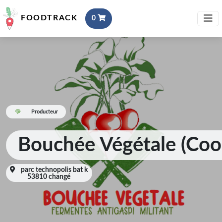
FOODTRACK
0
Producteur
Bouchée Végétale (Co
parc technopolis bat k
53810 changé