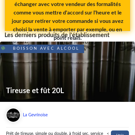
échanger avec votre vendeur des formalités
comme vous mettre d'accord sur l'heure et le
jour pour retirer votre commande si vous avez
choisi la vente à emporter par exemple, ou en
Les derniers produits de l'établissement
point relais.
BOISSON AVEC ALCOOL
Tireuse et fût 20L
La Gevrinoise
Prêt de tireuse, simple ou double, à froid sec, service
<