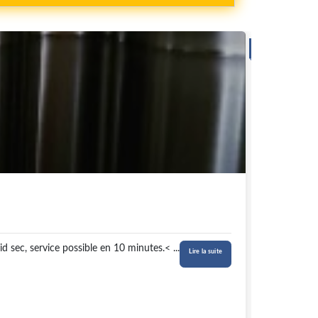
BOIS
Bière 
L
id sec, service possible en 10 minutes.
< ...
Lire la suite
4,00 