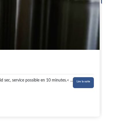
Bière 
L
id sec, service possible en 10 minutes.
< ...
Lire la suite
4,00 