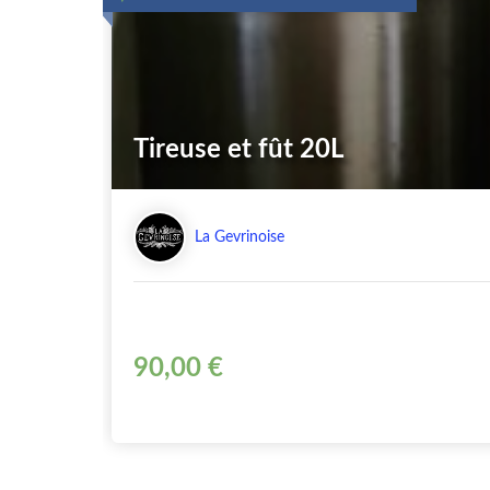
Tireuse et fût 20L
La Gevrinoise
90,00 €