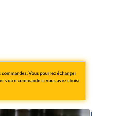
vos commandes. Vous pourrez échanger
rer votre commande si vous avez choisi
BOIS