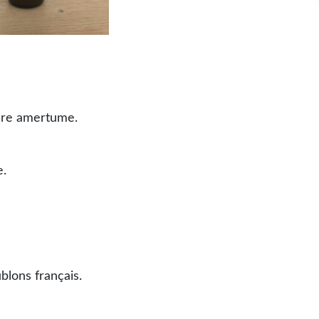
gère amertume.
e.
lons français.