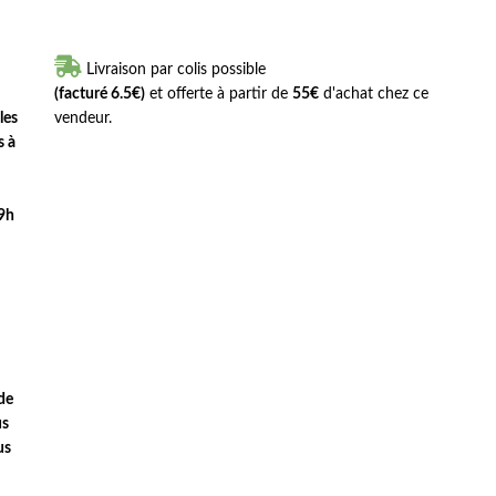

Livraison par colis possible
(facturé 6.5€)
et offerte à partir de
55€
d'achat chez ce
les
vendeur.
s à
 9h
de
us
us