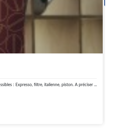
CAF
Indes
C
es : Expresso, filtre, italienne, piston. A préciser ...
17,00