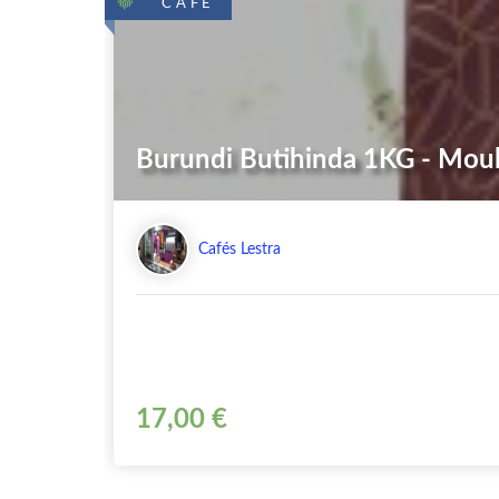
CAFÉ
Burundi Butihinda 1KG - Mou
Cafés Lestra
17,00 €