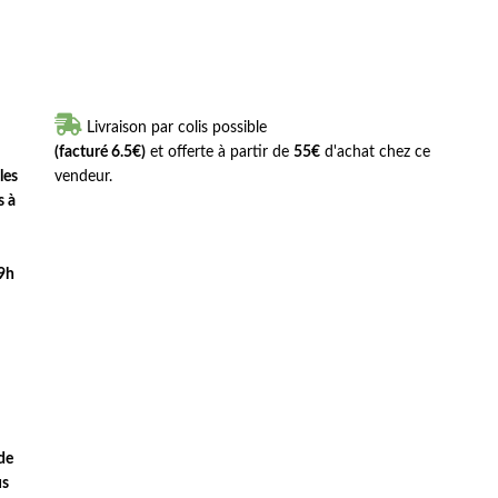

Livraison par colis possible
(facturé 6.5€)
et offerte à partir de
55€
d'achat chez ce
les
vendeur.
s à
 9h
de
us