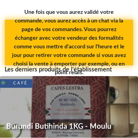
Une fois que vous aurez validé votre
commande, vous aurez accès à un chat via la
page de vos commandes. Vous pourrez
échanger avec votre vendeur des formalités
comme vous mettre d'accord sur l'heure et le
jour pour retirer votre commande si vous avez
choisi la vente à emporter par exemple, ou en
Les derniers produits de l'établissement
point relais.
CAFÉ
Burundi Butihinda 1KG - Moulu