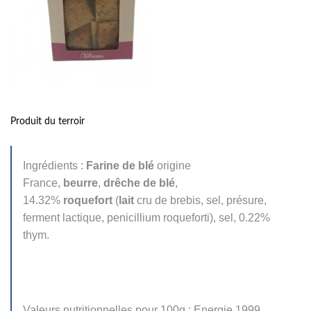
Produit du terroir
Ingrédients :
Farine de blé
origine
France,
beurre
,
drêche de blé
,
14.32%
roquefort
(
lait
cru de brebis, sel, présure,
ferment lactique, penicillium roqueforti), sel, 0.22%
thym.
Valeurs nutritionnelles pour 100g : Energie 1999