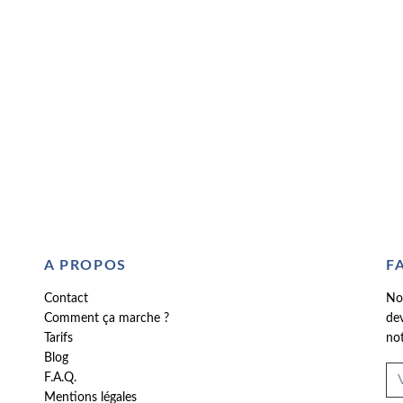
A PROPOS
F
Contact
No
Comment ça marche ?
dev
Tarifs
not
Blog
F.A.Q.
Mentions légales