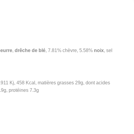
eurre
,
drêche de blé
, 7.81% chèvre, 5.58%
noix
, sel
1911 Kj, 458 Kcal, matières grasses 29g, dont acides
.9g, protéines 7.3g