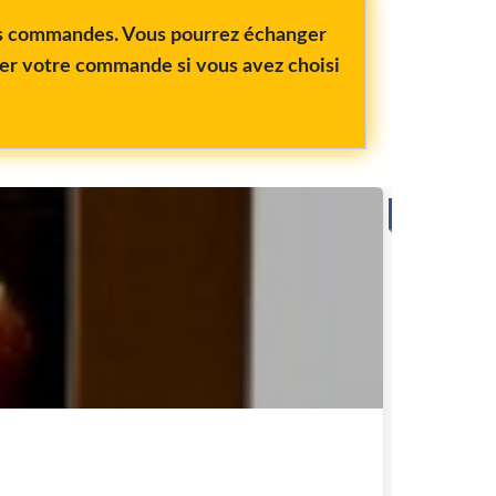
vos commandes. Vous pourrez échanger
rer votre commande si vous avez choisi
PROD
Table
L