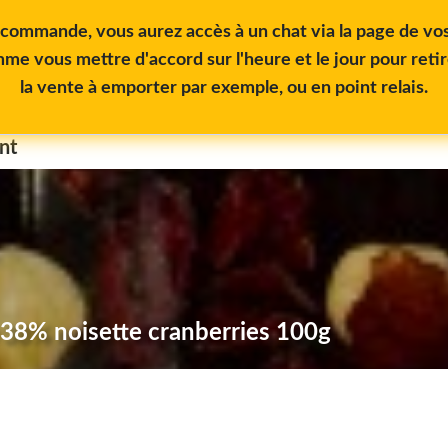
e commande, vous aurez accès à un chat via la page de 
me vous mettre d'accord sur l'heure et le jour pour reti
la vente à emporter par exemple, ou en point relais.
nt
O 38% noisette cranberries 100g