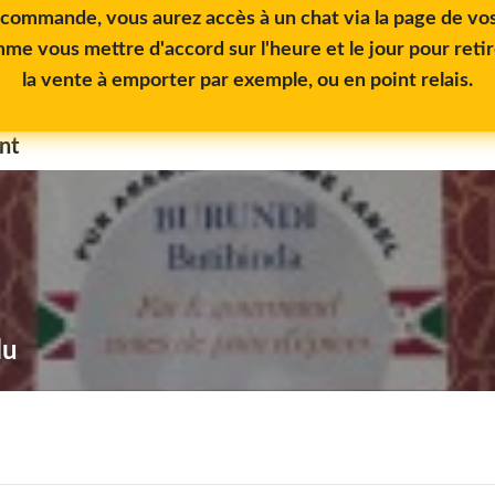
e commande, vous aurez accès à un chat via la page de 
me vous mettre d'accord sur l'heure et le jour pour reti
la vente à emporter par exemple, ou en point relais.
nt
lu