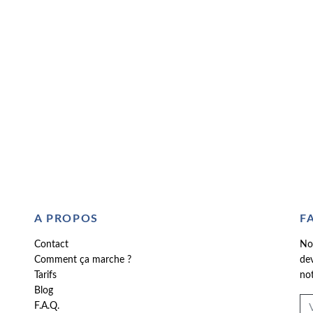
A PROPOS
F
Contact
No
Comment ça marche ?
dev
Tarifs
not
Blog
F.A.Q.