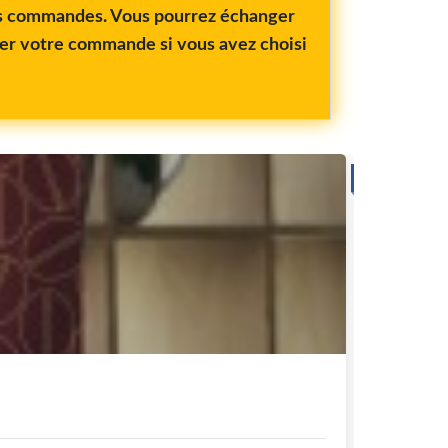
vos commandes. Vous pourrez échanger
rer votre commande si vous avez choisi
CAF
Indes
C