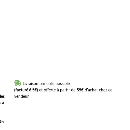

Livraison par colis possible
(facturé 6.5€)
et offerte à partir de
55€
d'achat chez ce
les
vendeur.
s à
 9h