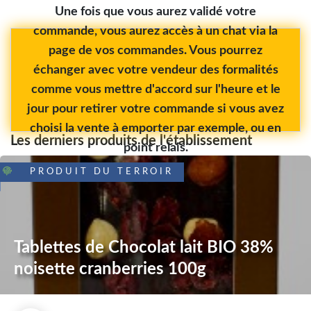
Une fois que vous aurez validé votre
commande, vous aurez accès à un chat via la
page de vos commandes. Vous pourrez
échanger avec votre vendeur des formalités
comme vous mettre d'accord sur l'heure et le
jour pour retirer votre commande si vous avez
choisi la vente à emporter par exemple, ou en
Les derniers produits de l'établissement
point relais.
PRODUIT DU TERROIR
Tablettes de Chocolat lait BIO 38%
noisette cranberries 100g