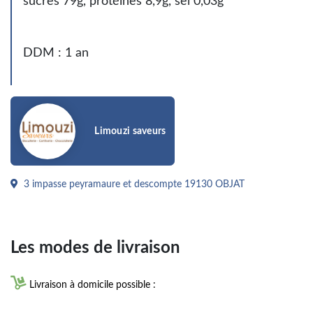
sucres 79g, protéines 8,9g, sel 0,03g
DDM : 1 an
Limouzi saveurs
3 impasse peyramaure et descompte 19130 OBJAT
Les modes de livraison

Livraison à domicile possible :