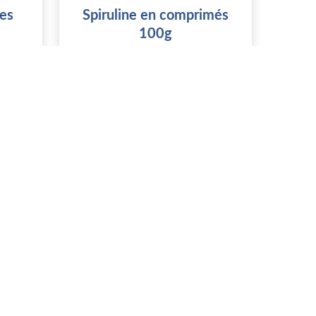
les
Spiruline en comprimés
100g
GAEC Cevenn'Algues
34190 Montoulieu
Stock : 100
er
Vous devez vous connecter
pour acheter ce produit