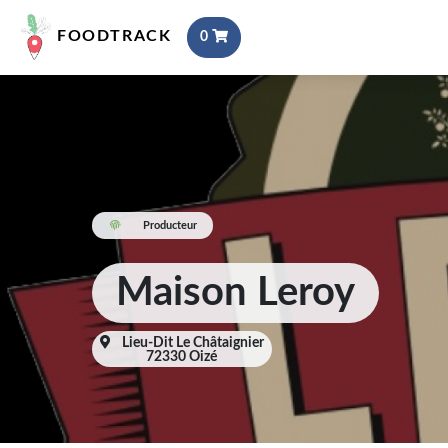
FOODTRACK
0
Producteur
Maison Leroy
Lieu-Dit Le Châtaignier
72330 Oizé