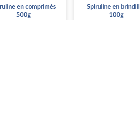
iruline en comprimés
Spiruline en brindil
500g
100g
GAEC Cevenn'Algues
GAEC Cevenn'Algues
34190 Montoulieu
34190 Montoulieu
Stock : 50
Stock : 100
ous devez vous connecter
Vous devez vous connect
pour acheter ce produit
pour acheter ce produit