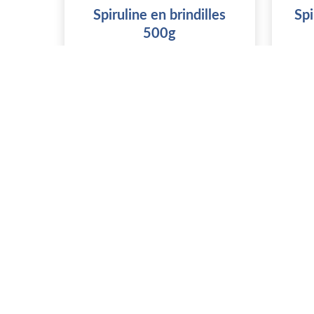
Spiruline en brindilles
Sp
500g
GAEC Cevenn'Algues
34190 Montoulieu
Stock : 50
Vous devez vous connecter
V
pour acheter ce produit