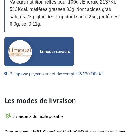
Valeurs nutritionnelles pour 100g : Energie 2137Kj,
513Kcal, matières grasses 33g, dont acides gras
saturés 23g, glucides 47g, dont sucre 25g, protéines
6.9g, sel 0.11g.
Limouzi saveurs
3 impasse peyramaure et descompte 19130 OBJAT
Les modes de livraison

Livraison à domicile possible :
Dans un rayon de 51 Kilomètres (facturé 5€) et avec pour consignes