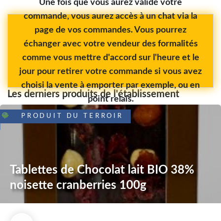
Une fois que vous aurez validé votre
commande, vous aurez accès à un chat via la
page de vos commandes. Vous pourrez
échanger avec votre vendeur des formalités
comme vous mettre d'accord sur l'heure et le
jour pour retirer votre commande si vous avez
choisi la vente à emporter par exemple, ou en
Les derniers produits de l'établissement
point relais.
PRODUIT DU TERROIR
Tablettes de Chocolat lait BIO 38%
noisette cranberries 100g