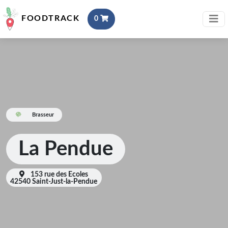
FOODTRACK
0
Brasseur
La Pendue
153 rue des Ecoles
42540 Saint-Just-la-Pendue