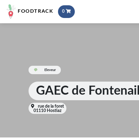
FOODTRACK
0
Eleveur
GAEC de Fontenail
rue de la foret
01110 Hostiaz