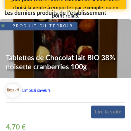
choisi la vente à emporter par exemple, ou en
Les derniers produits de l'établissement
point relais.
PRODUIT DU TERROIR
Tablettes de Chocolat lait BIO 38%
noisette cranberries 100g
Limouzi saveurs
Lire la suite
4,70 €